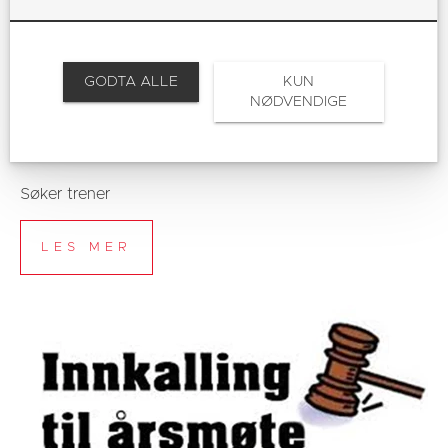
GODTA ALLE
KUN
NØDVENDIGE
BVD søker trenere
28.04.2026
Søker trener