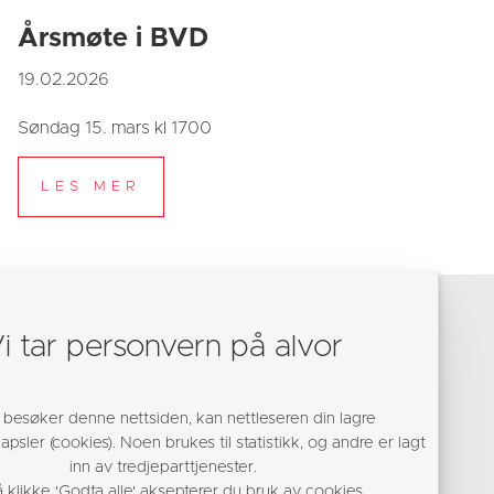
Årsmøte i BVD
19.02.2026
Søndag 15. mars kl 1700
i tar personvern på alvor
 besøker denne nettsiden, kan nettleseren din lagre
psler (cookies). Noen brukes til statistikk, og andre er lagt
inn av tredjeparttjenester.
 klikke 'Godta alle' aksepterer du bruk av cookies.