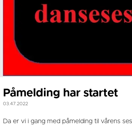
Påmelding har startet
03.47.2022
Da er vi i gang med påmelding til vårens se