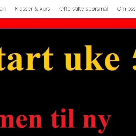
lan
Klasser & kurs
Ofte stilte spørsmål
Om oss