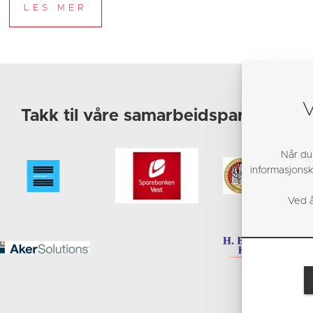
V
Takk til våre samarbeidspartnere!
Når du
informasjonska
Ved å