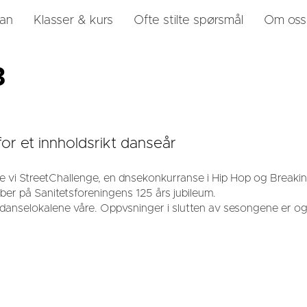
lan
Klasser & kurs
Ofte stilte spørsmål
Om oss
3
or et innholdsrikt danseår
te vi StreetChallenge, en dnsekonkurranse i Hip Hop og Breakin
ber på Sanitetsforeningens 125 års jubileum.
 danselokalene våre. Oppvsninger i slutten av sesongene er ogs